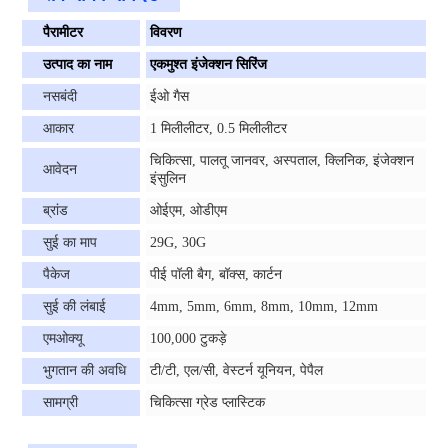
पैरामीटर
विवरण
उत्पाद का नाम
एकमुश्त इंजेक्शन सिरिंज
नसबंदी
ईओ गैस
आकार
1 मिलीलीटर, 0.5 मिलीलीटर
चिकित्सा, पालतू जानवर, अस्पताल, क्लिनिक, इंजेक्शन
आवेदन
इंसुलिन
ब्रांड
ओईएम, ओडीएम
सुई का माप
29G, 30G
पैकेज
पीई पॉली बैग, बॉक्स, कार्टन
सुई की लंबाई
4mm, 5mm, 6mm, 8mm, 10mm, 12mm
एमओक्यू
100,000 टुकड़े
भुगतान की अवधि
टी/टी, एल/सी, वेस्टर्न यूनियन, पेपैल
सामग्री
चिकित्सा ग्रेड प्लास्टिक