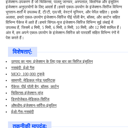
इंजेक्शन-उपकरण हैं जो चिकित्सा, पालतू जानवर, अस्पताल, क्लिनिक और इंसुलिन
इंजेक्शन अनुप्रयोगों के लिए आदर्श हैं।हमारे एकल-उपयोग के इंजेक्शन-सिरींज विभिन्न
भुगतान-शर्तों में उपलब्ध हैं, टी/टी, एल/सी, वेस्टर्न यूनियन, और पेपैल सहित। इसके
अलावा, हमारे एकल-उपयोग इंजेक्शन-सिरिंज पीई पॉली बैग, बॉक्स, और कार्टन सहित
विभिन्न पैकेज में आते हैं।हमारे सिंगल-यूज इंजेक्शन-सिरिंज विभिन्न सुई लंबाई में
उपलब्ध हैं, जिसमें 4 मिमी, 5 मिमी, 6 मिमी, 8 मिमी, 10 मिमी, और 12 मिमी शामिल हैं।
अंत में, हम अपने एकल-उपयोग के इंजेक्शन-सिरिंज को पारदर्शी सहित विभिन्न रंगों में
पेश करते हैं।
विशेषताएं:
उत्पाद का नामः इंजेक्शन के लिए एक बार का सिरिंज इंसुलिन
नसबंदी: ईओ गैस
MOQ: 100,000 टुकड़े
सामग्री: मेडिकल ग्रेड प्लास्टिक
पैकेजः पीई पॉली बैग, बॉक्स, कार्टन
चिकित्सा-इंजेक्शन-सृंज
डिस्पोजेबल-मेडिकल-सिरिंज
औषधीय-इंजेक्शन-सर्पिंज-इंसुलिन
ईओ-गैस-नसबंदी
तकनीकी मापदंडः