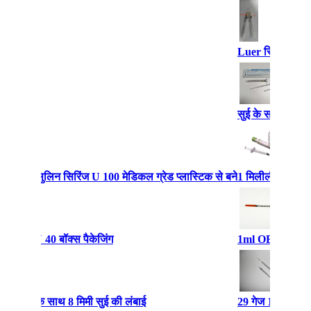
Luer स्लिप डिस्पो
सुई के साथ 1ML ड
ोने वाले इंसुलिन सिरिंज U 100 मेडिकल ग्रेड प्लास्टिक से बने
1 मिलीलीटर गैर पुन
ारदर्शी U 40 बॉक्स पैकेजिंग
1ml OEM डिस्पोजेब
ज EO गैस के साथ 8 मिमी सुई की लंबाई
29 गेज 1cc डिस्पो