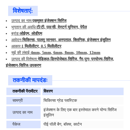
विशेषताएं:
उत्पाद का नामः
एकमुश्त इंजेक्शन सिरिंज
भुगतान की अवधिः
टी/टी, एल/सी, वेस्टर्न यूनियन, पेपैल
ब्रांडः
ओईएम, ओडीएम
आवेदनः
चिकित्सा, पालतू जानवर, अस्पताल, क्लिनिक, इंजेक्शन इंसुलिन
आकारः
1 मिलीलीटर, 0.5 मिलीलीटर
सुई की लंबाई:
4mm, 5mm, 6mm, 8mm, 10mm, 12mm
उत्पाद की विशेषता:
मेडिकल-डिस्पोजेबल-सिरिंज, गैर-पुनः प्रयोज्य-सिरिंज,
इंजेक्शन-सिरिंज-उपकरण
तकनीकी मापदंडः
तकनीकी पैरामीटर
विवरण
सामग्री
चिकित्सा ग्रेड प्लास्टिक
इंजेक्शन के लिए एक बार इस्तेमाल करने योग्य सिरिंज
उत्पाद का नाम
इंसुलिन
पैकेज
पीई पॉली बैग, बॉक्स, कार्टन