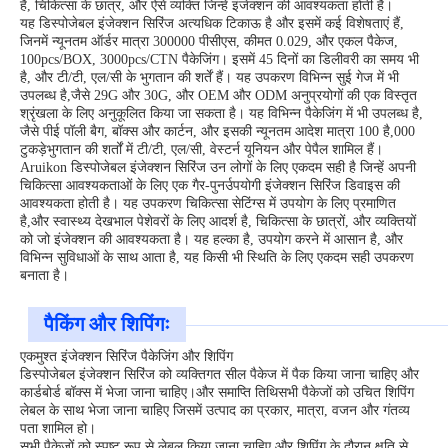
है, चिकित्सा के छात्र, और ऐसे व्यक्ति जिन्हें इंजेक्शन की आवश्यकता होती है।
यह डिस्पोजेबल इंजेक्शन सिरिंज अत्यधिक टिकाऊ है और इसमें कई विशेषताएं हैं,
जिनमें न्यूनतम ऑर्डर मात्रा 300000 पीसीएस, कीमत 0.029, और एकल पैकेज,
100pcs/BOX, 3000pcs/CTN पैकेजिंग। इसमें 45 दिनों का डिलीवरी का समय भी
है, और टी/टी, एल/सी के भुगतान की शर्तें हैं। यह उपकरण विभिन्न सुई गेज में भी
उपलब्ध है,जैसे 29G और 30G, और OEM और ODM अनुप्रयोगों की एक विस्तृत
श्रृंखला के लिए अनुकूलित किया जा सकता है। यह विभिन्न पैकेजिंग में भी उपलब्ध है,
जैसे पीई पॉली बैग, बॉक्स और कार्टन, और इसकी न्यूनतम आदेश मात्रा 100 है,000
टुकड़ेभुगतान की शर्तों में टी/टी, एल/सी, वेस्टर्न यूनियन और पेपैल शामिल हैं।
Aruikon डिस्पोजेबल इंजेक्शन सिरिंज उन लोगों के लिए एकदम सही है जिन्हें अपनी
चिकित्सा आवश्यकताओं के लिए एक गैर-पुनर्उपयोगी इंजेक्शन सिरिंज डिवाइस की
आवश्यकता होती है। यह उपकरण चिकित्सा सेटिंग्स में उपयोग के लिए प्रमाणित
है,और स्वास्थ्य देखभाल पेशेवरों के लिए आदर्श है, चिकित्सा के छात्रों, और व्यक्तियों
को जो इंजेक्शन की आवश्यकता है। यह हल्का है, उपयोग करने में आसान है, और
विभिन्न सुविधाओं के साथ आता है, यह किसी भी स्थिति के लिए एकदम सही उपकरण
बनाता है।
पैकिंग और शिपिंगः
एकमुश्त इंजेक्शन सिरिंज पैकेजिंग और शिपिंग
डिस्पोजेबल इंजेक्शन सिरिंज को व्यक्तिगत सील पैकेज में पैक किया जाना चाहिए और
कार्डबोर्ड बॉक्स में भेजा जाना चाहिए।और समाप्ति तिथिसभी पैकेजों को उचित शिपिंग
लेबल के साथ भेजा जाना चाहिए जिसमें उत्पाद का प्रकार, मात्रा, वजन और गंतव्य
पता शामिल हो।
सभी पैकेजों को स्पष्ट रूप से लेबल किया जाना चाहिए और शिपिंग के दौरान क्षति से