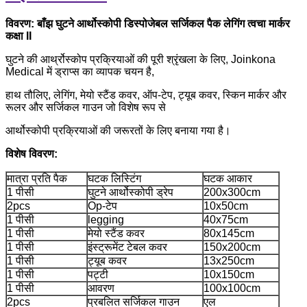
विवरण:
बाँझ घुटने आर्थोस्कोपी डिस्पोजेबल सर्जिकल पैक लेगिंग त्वचा मार्कर
कक्षा II
घुटने की आर्थ्रोस्कोप प्रक्रियाओं की पूरी श्रृंखला के लिए, Joinkona
Medical में ड्राप्स का व्यापक चयन है,
हाथ तौलिए, लेगिंग, मेयो स्टैंड कवर, ऑप-टेप, ट्यूब कवर, स्किन मार्कर और
रूलर और सर्जिकल गाउन जो विशेष रूप से
आर्थोस्कोपी प्रक्रियाओं की जरूरतों के लिए बनाया गया है।
विशेष विवरण:
मात्रा प्रति पैक
घटक लिस्टिंग
घटक आकार
1 पीसी
घुटने आर्थोस्कोपी ड्रेप
200x300cm
2pcs
Op-टेप
10x50cm
1 पीसी
legging
40x75cm
1 पीसी
मेयो स्टैंड कवर
80x145cm
1 पीसी
इंस्ट्रूमेंट टेबल कवर
150x200cm
1 पीसी
ट्यूब कवर
13x250cm
1 पीसी
पट्टी
10x150cm
1 पीसी
आवरण
100x100cm
2pcs
प्रबलित सर्जिकल गाउन
एल