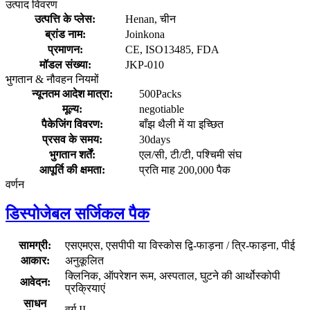
उत्पाद विवरण
उत्पत्ति के प्लेस:
Henan, चीन
ब्रांड नाम:
Joinkona
प्रमाणन:
CE, ISO13485, FDA
मॉडल संख्या:
JKP-010
भुगतान & नौवहन नियमों
न्यूनतम आदेश मात्रा:
500Packs
मूल्य:
negotiable
पैकेजिंग विवरण:
बाँझ थैली में या इच्छित
प्रसव के समय:
30days
भुगतान शर्तें:
एल/सी, टी/टी, पश्चिमी संघ
आपूर्ति की क्षमता:
प्रति माह 200,000 पैक
वर्णन
डिस्पोजेबल सर्जिकल पैक
सामग्री:
एसएमएस, एसपीपी या विस्कोस द्वि-फाड़ना / त्रि-फाड़ना, पीई
आकार:
अनुकूलित
क्लिनिक, ऑपरेशन रूम, अस्पताल, घुटने की आर्थोस्कोपी
आवेदन:
प्रक्रियाएं
साधन
वर्ग II