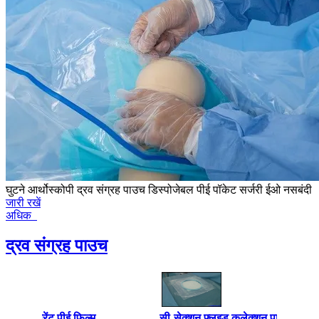
घुटने आर्थोस्कोपी द्रव संग्रह पाउच डिस्पोजेबल पीई पॉकेट सर्जरी ईओ नसबंदी
जारी रखें
अधिक
द्रव संग्रह पाउच
 ट्रांसपेरेंट पीई फिल्म
सी-सेक्शन फ्लुइड कलेक्शन पाउच सर्जिकल 