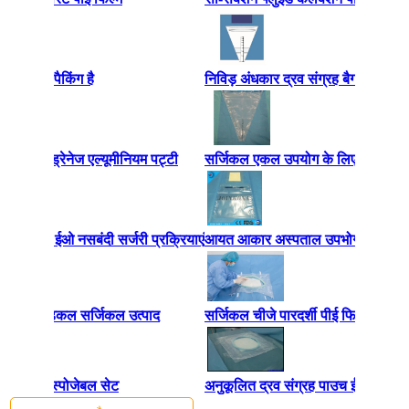
अनुकूलित पैकिंग है
निविड़ अंधकार द्रव संग्रह बैग, बंध्याक
ह पाउच ड्रेनेज एल्यूमीनियम पट्टी
सर्जिकल एकल उपयोग के लिए अस्पताल द्र
कल पाउच ईओ नसबंदी सर्जरी प्रक्रियाएं
आयत आकार अस्पताल उपभोग्य सामग्रियों
ुइड बैग, मेडिकल सर्जिकल उत्पाद
सर्जिकल चीजे पारदर्शी पीई फिल्म सी-से
जेरियन डिस्पोजेबल सेट
अनुकूलित द्रव संग्रह पाउच ईओ ओई नस