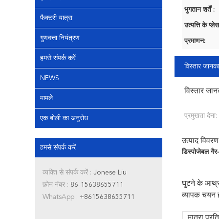
भुगतान शर्तें :
फैक्टरी यात्रा
उत्पत्ति के प्लेस
गुणवत्ता नियंत्रण
प्रमाणन:
हमसे संपर्क करें
विस्तार जानका
NEWS
विस्तार जान
मामले
प्रमुखता देना:
एक बोली का अनुरोध
उत्पाद विवरण
हमसे संपर्क करें
डिस्पोजेबल गैर
व्यक्ति से संपर्क करें :
Jonese Liu
घुटने के आर्थ
फ़ोन नंबर :
86-15638655711
व्यापक चयन ह
WhatsApp :
+8615638655711
मात्रा प्रति